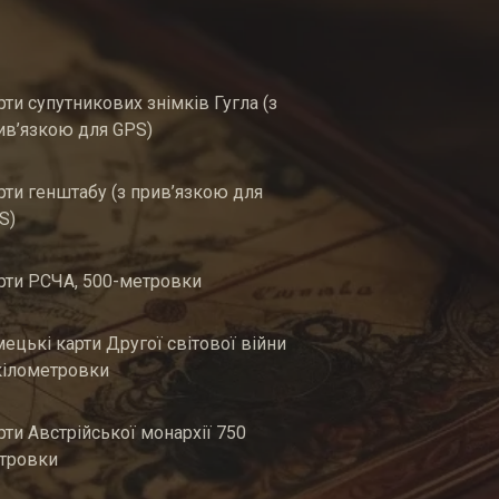
рти супутникових знімків Гугла (з
ив’язкою для GPS)
рти генштабу (з прив’язкою для
S)
рти РСЧА, 500-метровки
мецькі карти Другої світової війни
кілометровки
рти Австрійської монархії 750
тровки