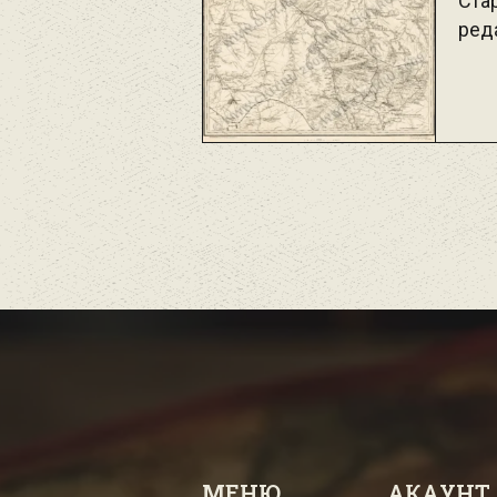
Стар
реда
МЕНЮ
АКАУНТ