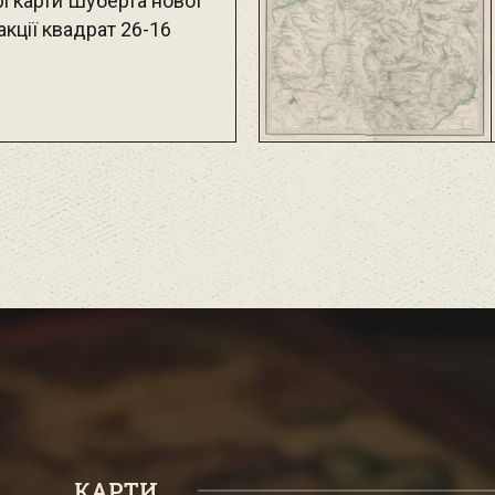
і карти Шуберта нової
кції квадрат 26-16
КАРТИ