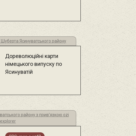
ї Шуберта Ясинуватського району
Дореволюційні карти
німецького випуску по
Ясинуватій
ватського району з прив'язкою ozi
explorer