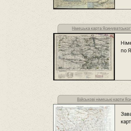
Німецька карта Ясинуватськог
Німе
по 
Військові німецькі карти Я
Зав
карт