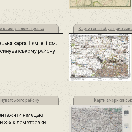
о району кілометровка
Карти генштабу з прив'язко
цька карта 1 км. в 1 см.
Ясинуватському району
синуватського району
Карти американськ
антажити німецькі
и 3-х кілометровки