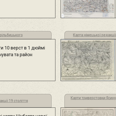
рільбицького
Карта німецької редакці
и 10 верст в 1 дюймі
нувата та район
Карти триверстовки Ясину
кції 19 століття