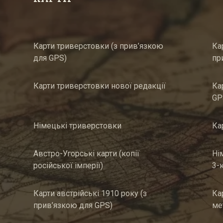
Карти триверстовки (з прив’язкою
Ка
для GPS)
пр
Карти триверстовки нової редакції
Ка
GP
Німецькі триверстовки
Ка
Австро-Угорські карти (копії
Ні
російської імперії)
3-
Карти австрійські 1910 року (з
Ка
прив’язкою для GPS)
ме