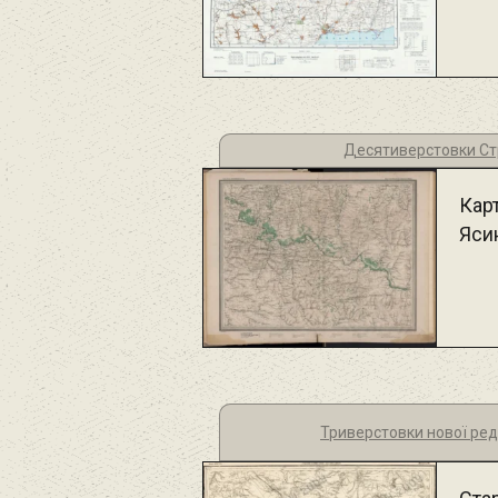
Десятиверстовки Ст
Карт
Яси
Триверстовки нової реда