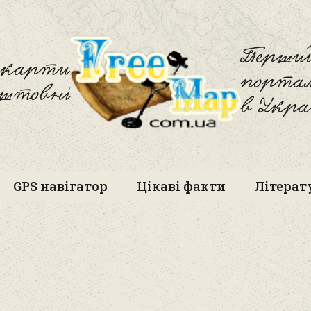
Freemap
Перший
і карти
порта
оштовні
в Укра
GPS навігатор
Цікаві факти
Літерат