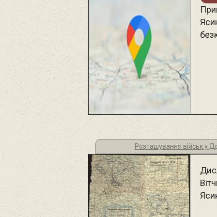
Прив
Яси
без
Розташування військ у Дру
Дис
Вітч
Яси