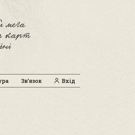
 мега
л карт
їні
ура
Зв’язок
Вхід