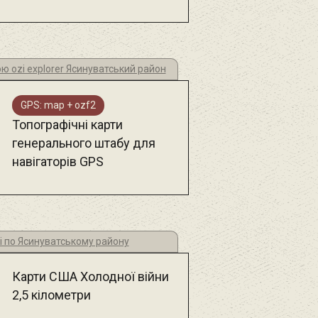
ю ozi explorer Ясинуватський район
GPS: map + ozf2
Топографічні карти
генерального штабу для
навігаторів GPS
і по Ясинуватському району
Карти США Холодної війни
2,5 кілометри