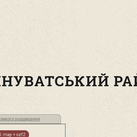
ИНУВАТСЬКИЙ РА
великого розширення
: map + ozf2