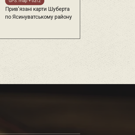
GPS: map + ozf2
Прив'язані карти Шуберта
по Ясинуватському району