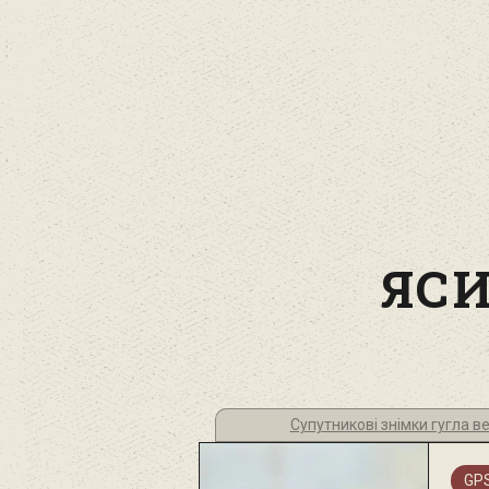
ЯС
Супутникові знімки гугла 
GPS