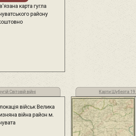
'язана карта гугла
нуватського району
коштовно
гій Світовій війні
Карти Шуберта 19
локація військ Велика
изняна війна район м.
нувата