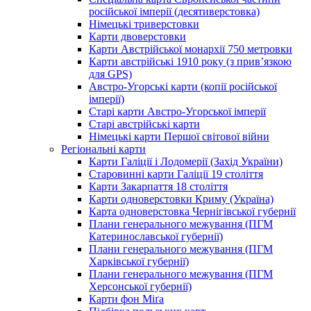
російської імперії (десятиверстовка)
Німецькі триверстовки
Карти двоверстовки
Карти Австрійської монархії 750 метровки
Карти австрійські 1910 року (з прив’язкою
для GPS)
Австро-Угорські карти (копії російської
імперії)
Старі карти Австро-Угорської імперії
Старі австрійські карти
Німецькі карти Першої світової війни
Регіональні карти
Карти Галіції і Лодомерії (Захід України)
Старовинні карти Галіції 19 століття
Карти Закарпаття 18 століття
Карти одноверстовки Криму (Україна)
Карта одноверстовка Чернігівської губернії
Плани генерального межування (ПГМ
Катеринославської губернії)
Плани генерального межування (ПГМ
Харківської губернії)
Плани генерального межування (ПГМ
Херсонської губернії)
Карти фон Міґа