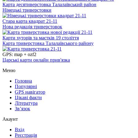
Карта десятиверстовка Талалаївський район
Німецькі триверстовки
Стара карта квадрат 21-11
Нова редакція триверстовок
Карти хуторів та маєтків 19 століття
Карта триверстовка Талалаївського району
GPS: map + ozf2
Царські карти онлайн прив'язка
Меню
Головна
Популярні
GPS навігатор
Цікаві факти
Література
Зв’язок
Акаунт
Вхід
Реєстрація