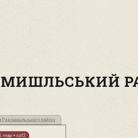
ОМИШЛЬСЬКИЙ РА
гла Радомишльського району
: map + ozf2