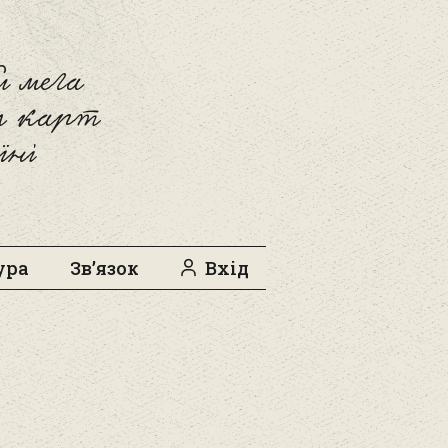
 мега
л карт
їні
ура
Зв’язок
Вхід