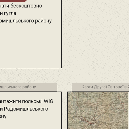
чати безкоштовно
и гугла
омишльського району
ишльського району
Карти Другої Світової 
антажити польські WIG
ти Радомишльського
ону