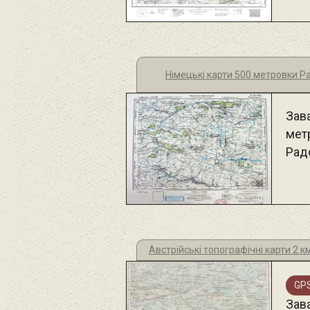
Німецькі карти 500 метровки 
Зав
мет
Рад
Австрійські топографічні карти 2 
GPS
Зав