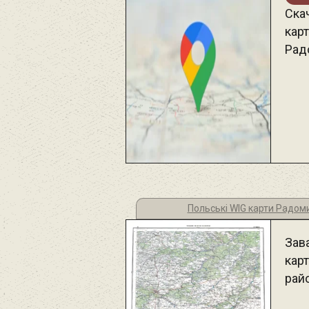
Ска
карт
Рад
Польські WIG карти Радом
Зав
кар
рай