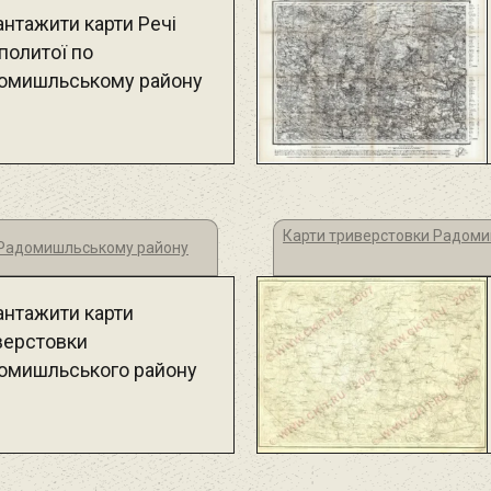
антажити карти Речі
политої по
омишльському району
Карти триверстовки Радоми
о Радомишльському району
антажити карти
верстовки
омишльського району