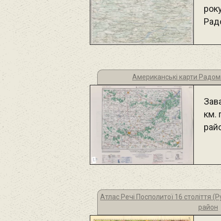
року
Рад
Американські карти Радо
Зав
км.
рай
Атлас Речі Посполитої 16 століття (
район