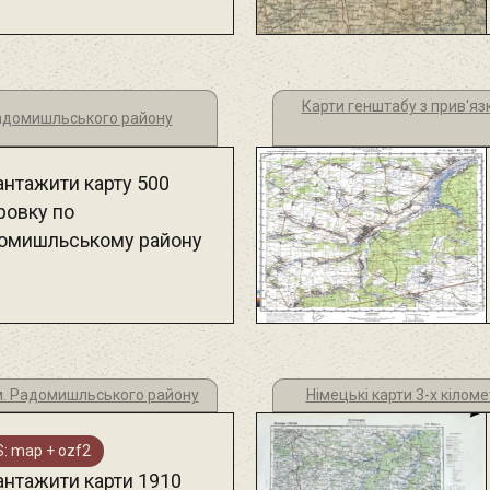
Карти генштабу з прив'яз
Радомишльського району
антажити карту 500
ровку по
омишльському району
км. Радомишльського району
Німецькі карти 3-х кіло
: map + ozf2
антажити карти 1910