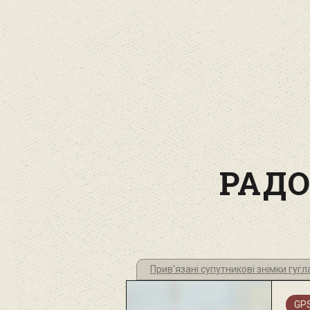
РАД
Прив'язані супутникові знімки гу
GPS