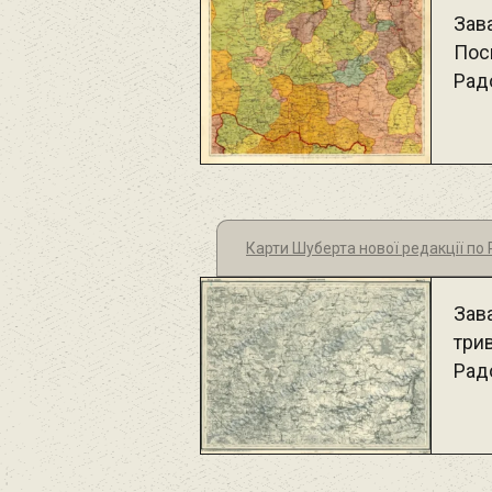
Зав
Пос
Рад
Карти Шуберта нової редакції п
Зав
три
Рад