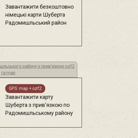
Завантажити безкоштовно
німецькі карти Шуберта
Радомишльський район
шльського району з прив'язкою ozf2
та map
GPS: map + ozf2
Завантажити карту
Шуберта з прив'язкою по
Радомишльському району