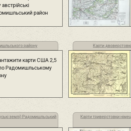
 австрійські
омишльський район
мишльського району
Карти двоверстовк
антажити карти США 2,5
 по Радомишльському
ону
Руські землі) Радомишльський
Карти триверстовки німе