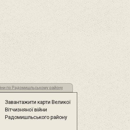
війни по Радомишльському району
Завантажити карти Великої
Вітчизняної війни
Радомишльського району