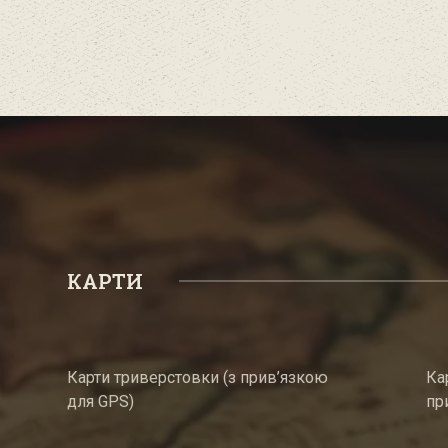
КАРТИ
Карти триверстовки (з прив’язкою
Ка
для GPS)
пр