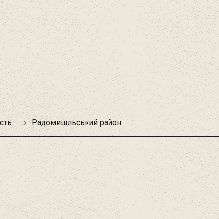
сть
Радомишльський район‎