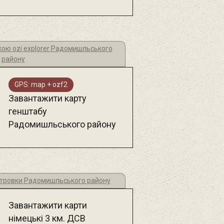
кою ozi explorer Радомишльського
району
GPS: map + ozf2
Завантажити карту
генштабу
Радомишльського району
метровки Радомишльського району
Завантажити карти
німецькі 3 км. ДСВ