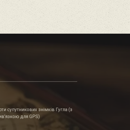
рти супутникових знімків Гугла (з
ив’язкою для GPS)