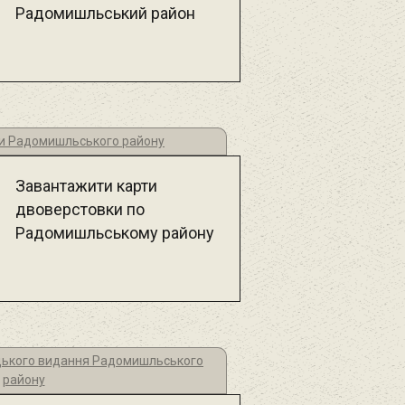
Радомишльський район
и Радомишльського району
Завантажити карти
двоверстовки по
Радомишльському району
цького видання Радомишльського
району