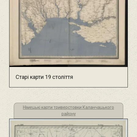
Старі карти 19 століття
Німецькі карти триверстовки Каланчацького
району