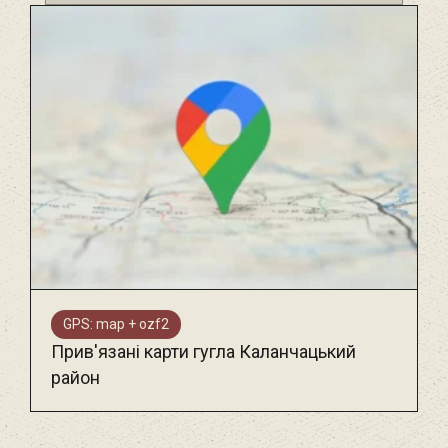
GPS: map + ozf2
Прив'язані карти гугла Каланчацький
район