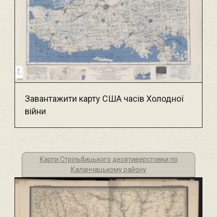
Завантажити карту США часів Холодної
війни
Карти Стрільбицького десятиверстовки по
Каланчацькому району