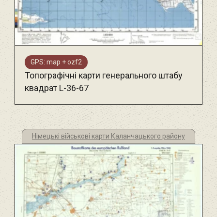
GPS: map + ozf2
Топографічні карти генерального штабу
квадрат L-36-67
Німецькі військові карти Каланчацького району