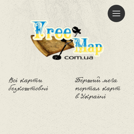
Freemap
Всі карти
Перший мега
безкоштовні
портал карт
в Україні