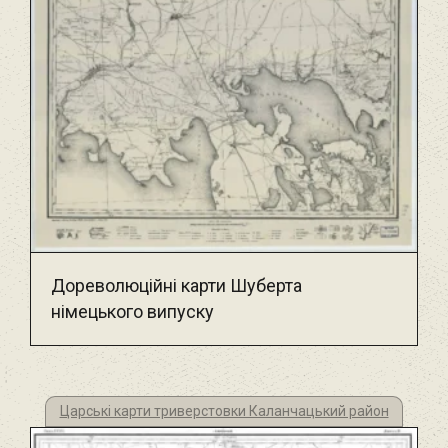
Дореволюційні карти Шуберта
німецького випуску
Царські карти триверстовки Каланчацький район