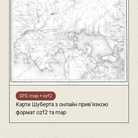
GPS: map + ozf2
Карти Шуберта з онлайн прив'язкою
формат ozf2 та map