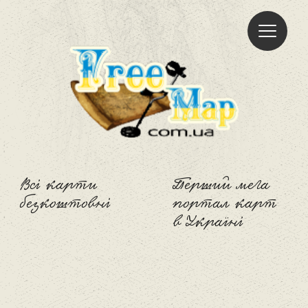
Freemap
Всі карти
Перший мега
безкоштовні
портал карт
в Україні