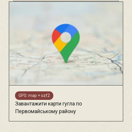
GPS: map + ozf2
Завантажити карти гугла по
Первомайському району