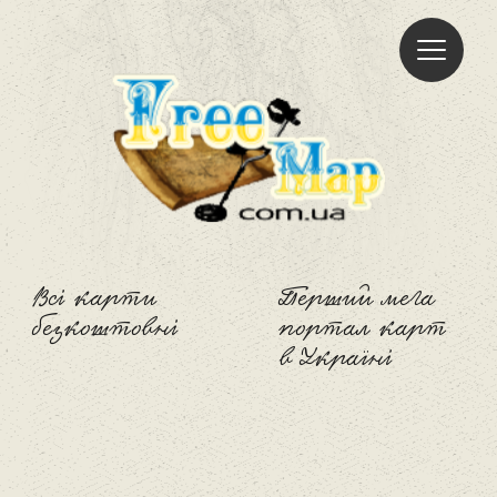
Freemap
Всі карти
Перший мега
безкоштовні
портал карт
в Україні