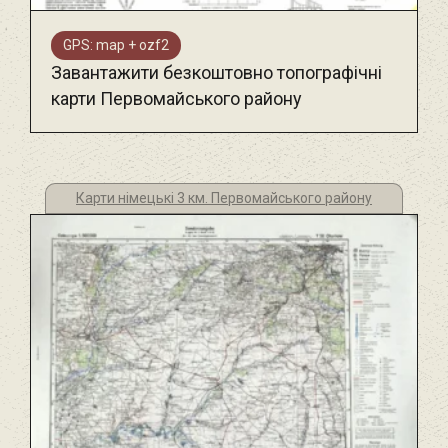
GPS: map + ozf2
Завантажити безкоштовно топографічні
карти Первомайського району
Карти німецькі 3 км. Первомайського району