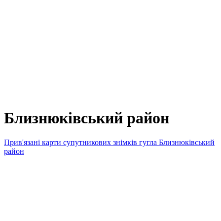
Близнюківський район
Прив'язані карти супутникових знімків гугла Близнюківський
район