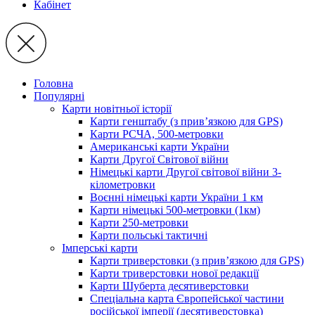
Кабінет
Головна
Популярні
Карти новітньої історії
Карти генштабу (з прив’язкою для GPS)
Карти РСЧА, 500-метровки
Американські карти України
Карти Другої Світової війни
Німецькі карти Другої світової війни 3-
кілометровки
Воєнні німецькі карти України 1 км
Карти німецькі 500-метровки (1км)
Карти 250-метровки
Карти польські тактичні
Імперські карти
Карти триверстовки (з прив’язкою для GPS)
Карти триверстовки нової редакції
Карти Шуберта десятиверстовки
Спеціальна карта Європейської частини
російської імперії (десятиверстовка)