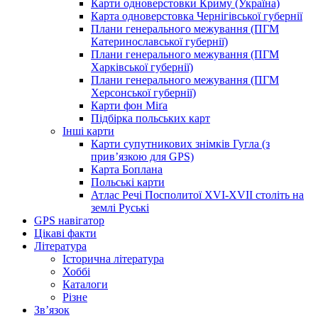
Карти одноверстовки Криму (Україна)
Карта одноверстовка Чернігівської губернії
Плани генерального межування (ПГМ
Катеринославської губернії)
Плани генерального межування (ПГМ
Харківської губернії)
Плани генерального межування (ПГМ
Херсонської губернії)
Карти фон Міґа
Підбірка польських карт
Інші карти
Карти супутникових знімків Гугла (з
прив’язкою для GPS)
Карта Боплана
Польські карти
Атлас Речі Посполитої XVI-XVII століть на
землі Руські
GPS навігатор
Цікаві факти
Література
Історична література
Хоббі
Каталоги
Різне
Зв’язок