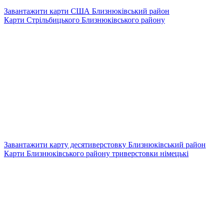
Завантажити карти США Близнюківський район
Карти Стрільбицького Близнюківського району
Завантажити карту десятиверстовку Близнюківський район
Карти Близнюківського району триверстовки німецькі