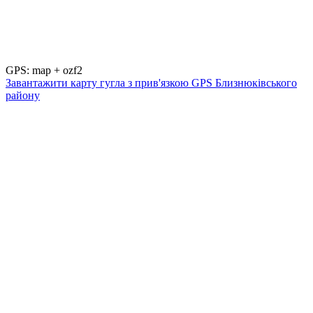
GPS: map + ozf2
Завантажити карту гугла з прив'язкою GPS Близнюківського
району