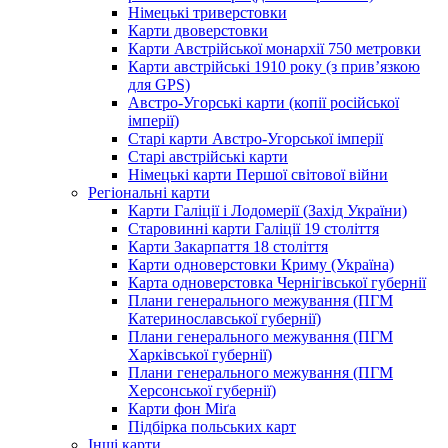
Німецькі триверстовки
Карти двоверстовки
Карти Австрійської монархії 750 метровки
Карти австрійські 1910 року (з прив’язкою
для GPS)
Австро-Угорські карти (копії російської
імперії)
Старі карти Австро-Угорської імперії
Старі австрійські карти
Німецькі карти Першої світової війни
Регіональні карти
Карти Галіції і Лодомерії (Захід України)
Старовинні карти Галіції 19 століття
Карти Закарпаття 18 століття
Карти одноверстовки Криму (Україна)
Карта одноверстовка Чернігівської губернії
Плани генерального межування (ПГМ
Катеринославської губернії)
Плани генерального межування (ПГМ
Харківської губернії)
Плани генерального межування (ПГМ
Херсонської губернії)
Карти фон Міґа
Підбірка польських карт
Інші карти