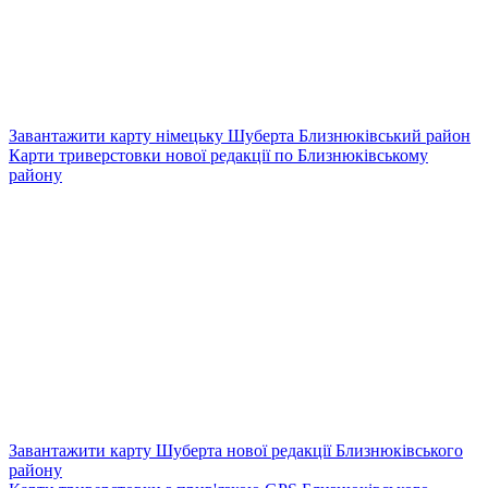
Завантажити карту німецьку Шуберта Близнюківський район
Карти триверстовки нової редакції по Близнюківському
району
Завантажити карту Шуберта нової редакції Близнюківського
району