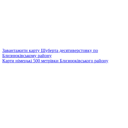
Завантажити карту Шуберта десятиверстовку по
Близнюківському району
Карти німецькі 500 метрівки Близнюківського району