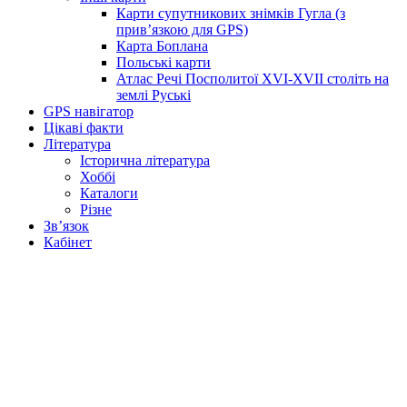
Карти супутникових знімків Гугла (з
прив’язкою для GPS)
Карта Боплана
Польські карти
Атлас Речі Посполитої XVI-XVII століть на
землі Руські
GPS навігатор
Цікаві факти
Література
Історична література
Хоббі
Каталоги
Різне
Зв’язок
Кабінет