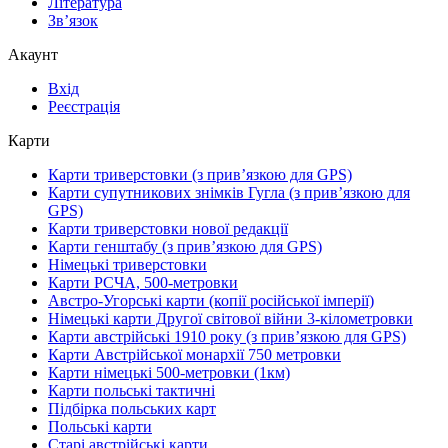
Література
Зв’язок
Акаунт
Вхід
Реєстрація
Карти
Карти триверстовки (з прив’язкою для GPS)
Карти супутникових знімків Гугла (з прив’язкою для
GPS)
Карти триверстовки нової редакції
Карти генштабу (з прив’язкою для GPS)
Німецькі триверстовки
Карти РСЧА, 500-метровки
Австро-Угорські карти (копії російської імперії)
Німецькі карти Другої світової війни 3-кілометровки
Карти австрійські 1910 року (з прив’язкою для GPS)
Карти Австрійської монархії 750 метровки
Карти німецькі 500-метровки (1км)
Карти польські тактичні
Підбірка польських карт
Польські карти
Старі австрійські карти