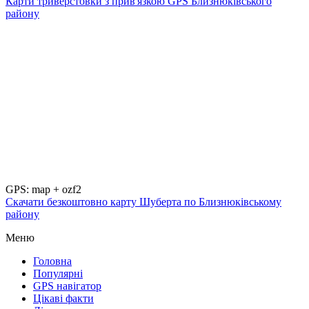
Карти триверстовки з прив'язкою GPS Близнюківського
району
GPS: map + ozf2
Скачати безкоштовно карту Шуберта по Близнюківському
району
Меню
Головна
Популярні
GPS навігатор
Цікаві факти