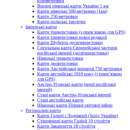
кілометровки
Воєнні німецькі карти України 1 км
Карти німецькі 500-метровки (1км)
Карти 250-метровки
Карти польські тактичні
Імперські карти
Карти триверстовки (з прив’язкою для GPS)
Карти триверстовки нової редакції
Карти Шуберта десятиверстовки
Спеціальна карта Європейської частини
російської імперії (десятиверстовка)
Німецькі триверстовки
Карти двоверстовки
Карти Австрійської монархії 750 метровки
Карти австрійські 1910 року (з прив’язкою
для GPS)
Австро-Угорські карти (копії російської
імперії)
Старі карти Австро-Угорської імперії
Старі австрійські карти
Німецькі карти Першої світової війни
Регіональні карти
Карти Галіції і Лодомерії (Захід України)
Старовинні карти Галіції 19 століття
Карти Закарпаття 18 століття