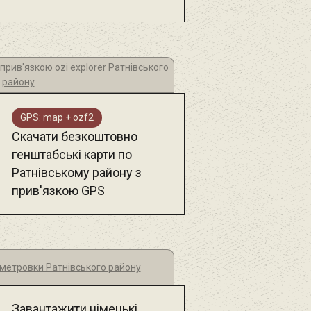
прив'язкою ozi explorer Ратнівського
району
GPS: map + ozf2
Скачати безкоштовно
генштабські карти по
Ратнівському району з
прив'язкою GPS
лометровки Ратнівського району
Завантажити німецькі