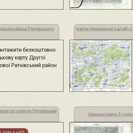
окацією військ Ратнівського
Карти генерального штабу з 
антажити безкоштовно
ькову карту Другої
ової Ратнівський район
зкою ozi explorer Ратнівський
Німецькі карти 3-х кі
: map + ozf2