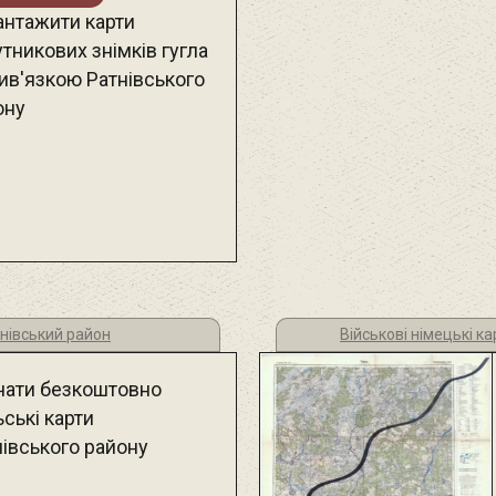
антажити карти
тникових знімків гугла
рив'язкою Ратнівського
ону
тнівський район
Військові німецькі ка
чати безкоштовно
ські карти
нівського району