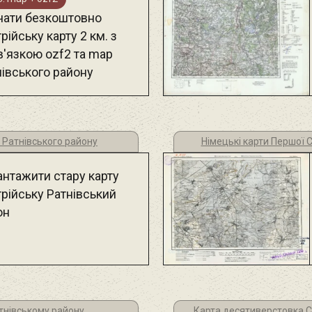
чати безкоштовно
рійську карту 2 км. з
в'язкою ozf2 та map
нівського району
и Ратнівського району
Німецькі карти Першої С
антажити стару карту
трійську Ратнівський
он
тнівському району
Карта десятиверстовка С