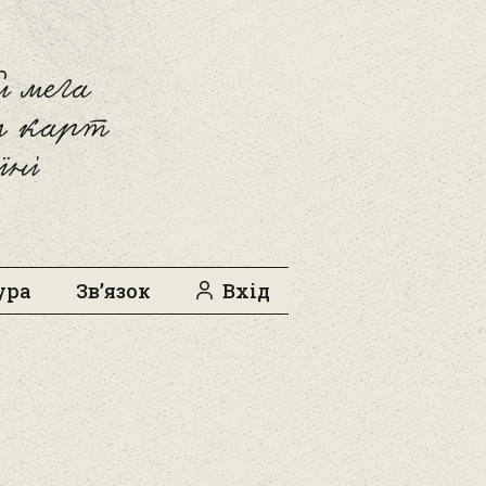
 мега
л карт
їні
ура
Зв’язок
Вхід