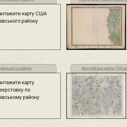
антажити карту США
нівського району
нівського району
Австрійські карти 750 
антажити карту
верстовку по
нівському району