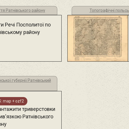
ття Ратнівського району
Топографічні польсь
ти Речі Посполитої по
нівському району
ської губернії Ратнівський
: map + ozf2
антажити триверстовки
рив'язкою Ратнівського
ону