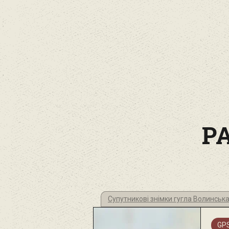
Р
Супутникові знімки гугла Волинськ
GPS