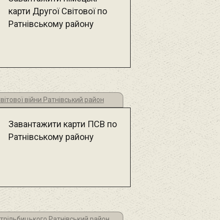
карти Другої Світової по
Ратнівському району
вітової війни Ратнівський район
Завантажити карти ПСВ по
Ратнівському району
трільбицького Ратнівський район