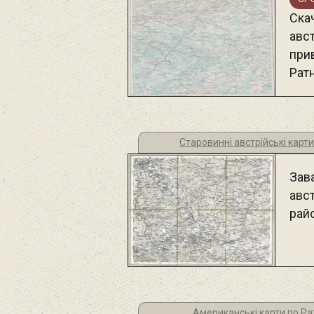
Ска
авст
при
Рат
Старовинні австрійські карт
Зав
авс
рай
Американські карти по Ра