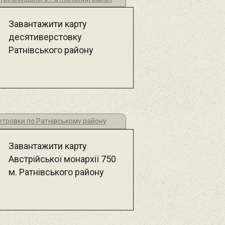
Завантажити карту
десятиверстовку
Ратнівського району
метровки по Ратнівському району
Завантажити карту
Австрійської монархії 750
м. Ратнівського району