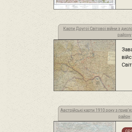
Карти Другої Світової війни з дисл
району
Зав
війс
Світ
Австрійські карти 1910 року з прив'я
район
GPS