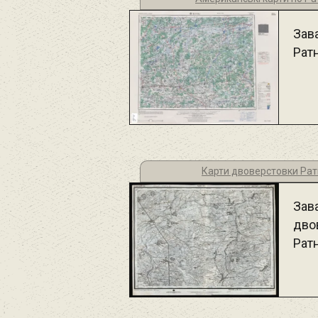
Зав
Рат
Карти двоверстовки Рат
Зав
дво
Рат