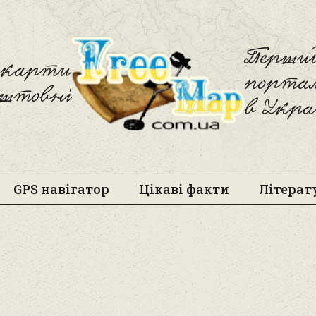
Freemap
Перший
і карти
порта
оштовні
в Укра
GPS навігатор
Цікаві факти
Літерат