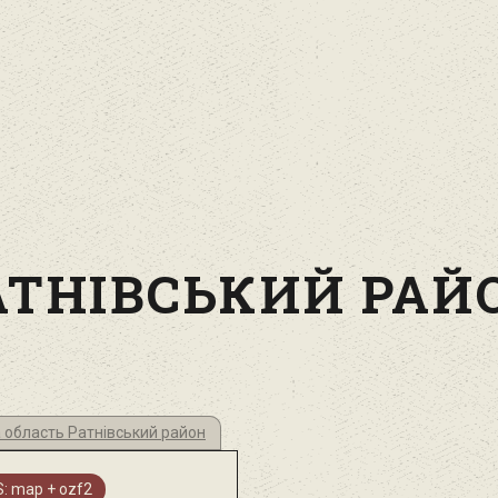
АТНІВСЬКИЙ РАЙ
а область Ратнівський район
: map + ozf2