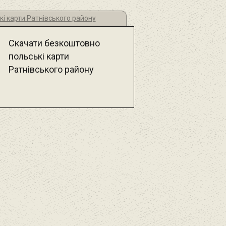
кі карти Ратнівського району
Скачати безкоштовно
польські карти
Ратнівського району