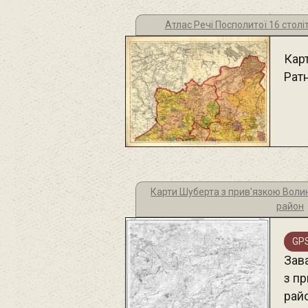
Атлас Речі Посполитої 16 столі
Кар
Рат
Карти Шуберта з прив'язкою Волин
район
GPS
Зав
з п
рай