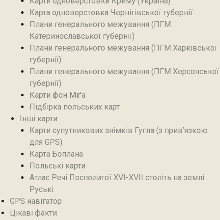
Карти одноверстовки Криму (Україна)
Карта одноверстовка Чернігівської губернії
Плани генерального межування (ПГМ
Катеринославської губернії)
Плани генерального межування (ПГМ Харківської
губернії)
Плани генерального межування (ПГМ Херсонської
губернії)
Карти фон Міґа
Підбірка польських карт
Інші карти
Карти супутникових знімків Гугла (з прив’язкою
для GPS)
Карта Боплана
Польські карти
Атлас Речі Посполитої XVI-XVII століть на землі
Руські
GPS навігатор
Цікаві факти