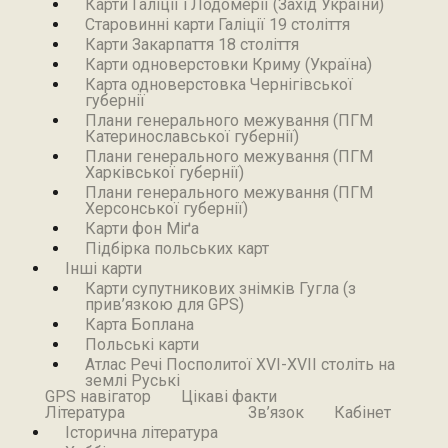
Карти Галіції і Лодомерії (Захід України)
Старовинні карти Галіції 19 століття
Карти Закарпаття 18 століття
Карти одноверстовки Криму (Україна)
Карта одноверстовка Чернігівської
губернії
Плани генерального межування (ПГМ
Катеринославської губернії)
Плани генерального межування (ПГМ
Харківської губернії)
Плани генерального межування (ПГМ
Херсонської губернії)
Карти фон Міґа
Підбірка польських карт
Інші карти
Карти супутникових знімків Гугла (з
прив’язкою для GPS)
Карта Боплана
Польські карти
Атлас Речі Посполитої XVI-XVII століть на
землі Руські
GPS навігатор
Цікаві факти
Література
Зв’язок
Кабінет
Історична література