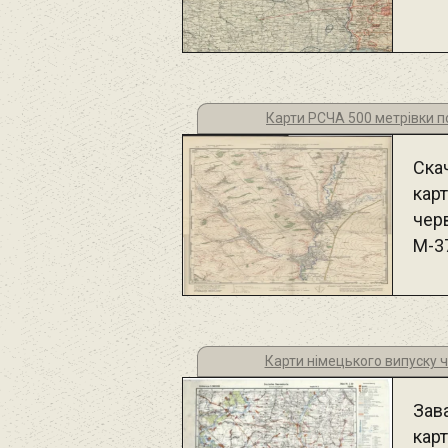
Карти РСЧА 500 метрівки п
Ска
карт
черв
М-3
Карти німецького випуску ч
Зав
кар