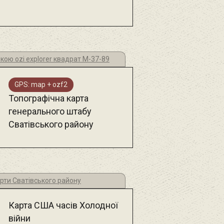
кою ozi explorer квадрат М-37-89
GPS: map + ozf2
Топографічна карта
генерального штабу
Сватівського району
рти Сватівського району
Карта США часів Холодної
війни