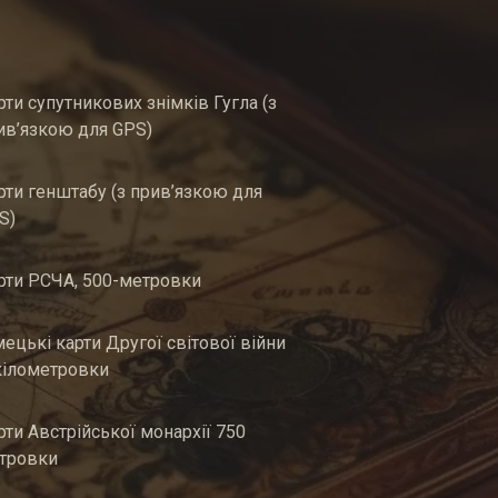
рти супутникових знімків Гугла (з
ив’язкою для GPS)
рти генштабу (з прив’язкою для
S)
рти РСЧА, 500-метровки
мецькі карти Другої світової війни
кілометровки
рти Австрійської монархії 750
тровки