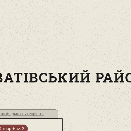
ВАТІВСЬКИЙ РАЙ
гла формат ozi explorer
: map + ozf2