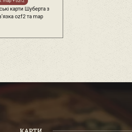
: map + ozf2
ські карти Шуберта з
'язка ozf2 та map
КАРТИ