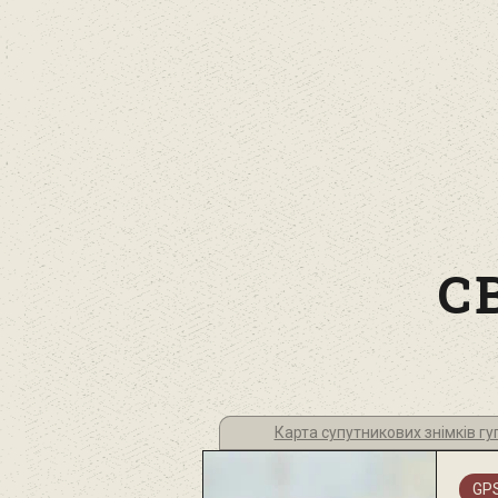
С
Карта супутникових знімків гу
GPS