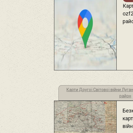
Карт
ozf
рай
Карти Другої Світової війни Луга
район
Без
карт
вій