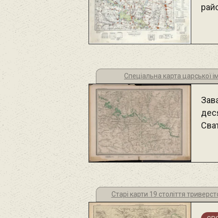
рай
Спеціальна карта царської і
Зав
дес
Сва
Старі карти 19 століття триверс