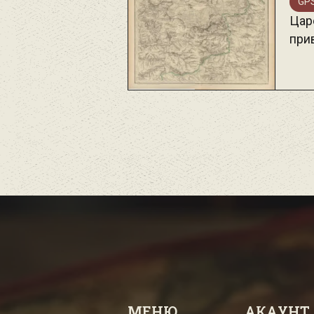
GPS
Цар
прив
МЕНЮ
АКАУНТ