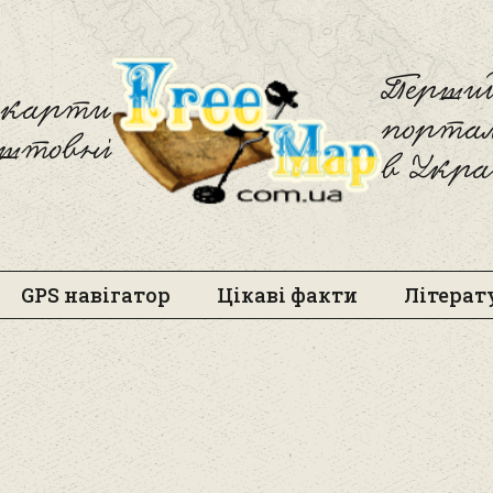
Freemap
Перший
і карти
порта
оштовні
в Укра
GPS навігатор
Цікаві факти
Літерат