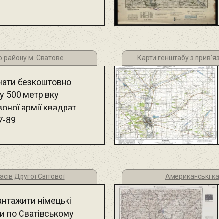
о району м. Сватове
Карти генштабу з прив'яз
чати безкоштовно
у 500 метрівку
оної армії квадрат
7-89
асів Другої Світової
Американські ка
антажити німецькі
ти по Сватівському