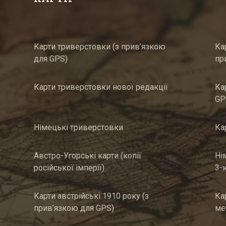
Карти триверстовки (з прив’язкою
Ка
для GPS)
пр
Карти триверстовки нової редакції
Ка
GP
Німецькі триверстовки
Ка
Австро-Угорські карти (копії
Ні
російської імперії)
3-
Карти австрійські 1910 року (з
Ка
прив’язкою для GPS)
ме