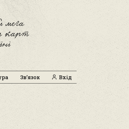
 мега
л карт
їні
ура
Зв’язок
Вхід