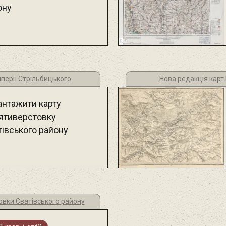
ону
мперії Стрільбицького
Нова редакція карт
антажити карту
ятиверстовку
тівського району
товки Сватівського району