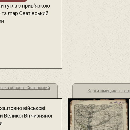
и гугла з прив'язкою
2 та map Сватівський
он
нська область Сватівський
Карти німецького ген
коштовно військові
и Великої Вітчизняної
ни