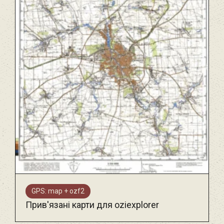
GPS: map + ozf2
Прив'язані карти для oziexplorer