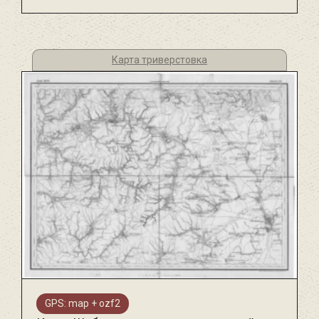
Карта триверстовка
GPS: map + ozf2