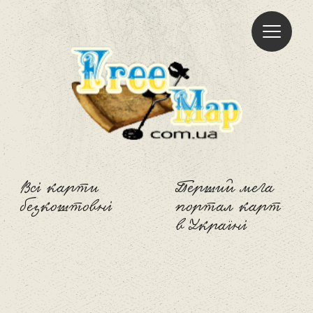
Freemap
Всі карти
Перший мега
безкоштовні
портал карт
в Україні