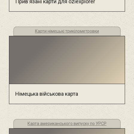
Прив'язані карти для oziexplorer
Карти німецькі трикілометровки
Німецька військова карта
Карта американського випуску по УРСР