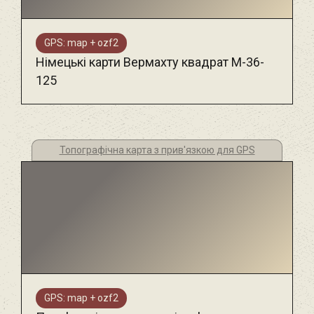
GPS: map + ozf2
Німецькі карти Вермахту квадрат М-36-
125
Топографічна карта з прив'язкою для GPS
GPS: map + ozf2