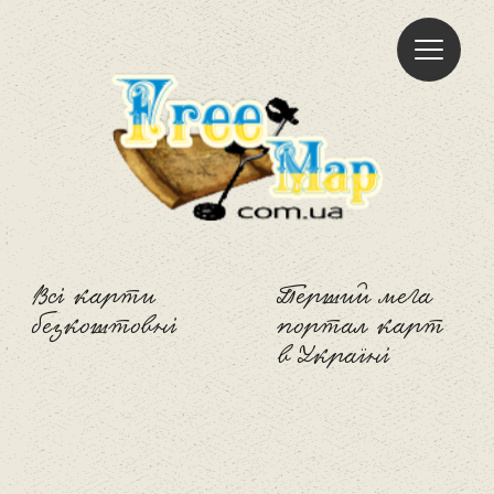
Freemap
Всі карти
Перший мега
безкоштовні
портал карт
в Україні