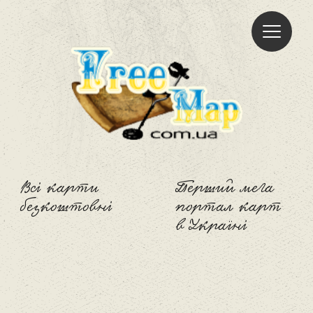
Freemap
Всі карти
Перший мега
безкоштовні
портал карт
в Україні