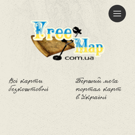
Freemap
Всі карти
Перший мега
безкоштовні
портал карт
в Україні