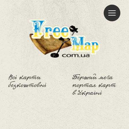
Freemap
Всі карти
Перший мега
безкоштовні
портал карт
в Україні