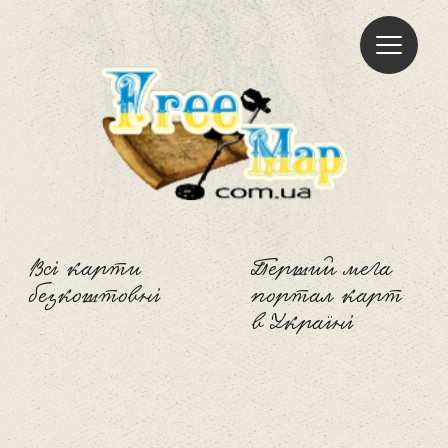
Freemap
Всі карти
Перший мега
безкоштовні
портал карт
в Україні