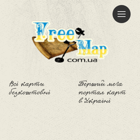
Freemap
Всі карти
Перший мега
безкоштовні
портал карт
в Україні