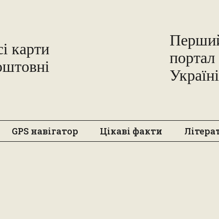
Freemap
Перший
сі карти
портал 
оштовні
Україні
GPS навігатор
Цікаві факти
Літера