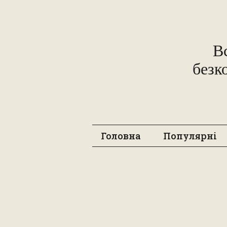
В
безк
Головна
Популярні