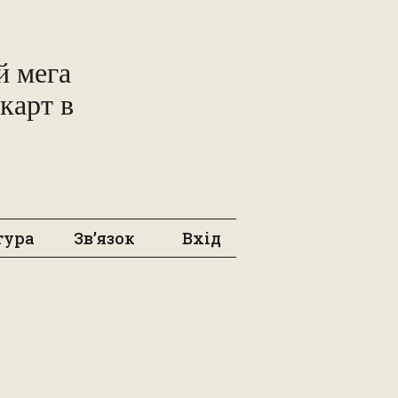
 мега
карт в
тура
Зв’язок
Вхід