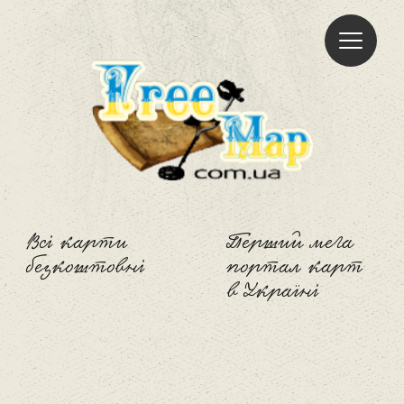
Freemap
Всі карти
Перший мега
безкоштовні
портал карт
в Україні