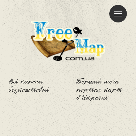
Freemap
Всі карти
Перший мега
безкоштовні
портал карт
в Україні