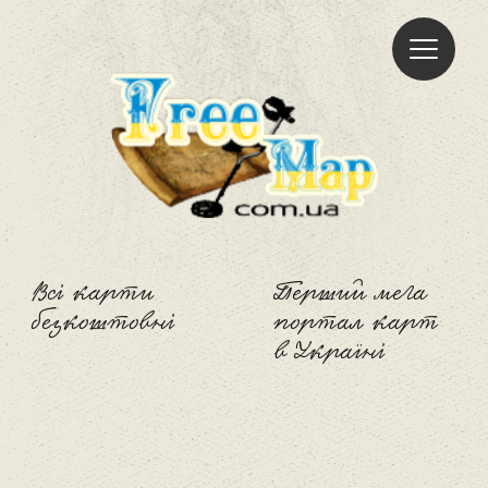
Freemap
Всі карти
Перший мега
безкоштовні
портал карт
в Україні