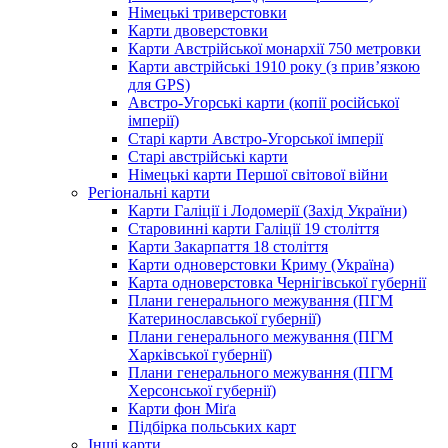
Німецькі триверстовки
Карти двоверстовки
Карти Австрійської монархії 750 метровки
Карти австрійські 1910 року (з прив’язкою
для GPS)
Австро-Угорські карти (копії російської
імперії)
Старі карти Австро-Угорської імперії
Старі австрійські карти
Німецькі карти Першої світової війни
Регіональні карти
Карти Галіції і Лодомерії (Захід України)
Старовинні карти Галіції 19 століття
Карти Закарпаття 18 століття
Карти одноверстовки Криму (Україна)
Карта одноверстовка Чернігівської губернії
Плани генерального межування (ПГМ
Катеринославської губернії)
Плани генерального межування (ПГМ
Харківської губернії)
Плани генерального межування (ПГМ
Херсонської губернії)
Карти фон Міґа
Підбірка польських карт
Інші карти