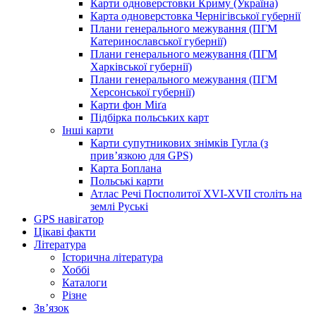
Карти одноверстовки Криму (Україна)
Карта одноверстовка Чернігівської губернії
Плани генерального межування (ПГМ
Катеринославської губернії)
Плани генерального межування (ПГМ
Харківської губернії)
Плани генерального межування (ПГМ
Херсонської губернії)
Карти фон Міґа
Підбірка польських карт
Інші карти
Карти супутникових знімків Гугла (з
прив’язкою для GPS)
Карта Боплана
Польські карти
Атлас Речі Посполитої XVI-XVII століть на
землі Руські
GPS навігатор
Цікаві факти
Література
Історична література
Хоббі
Каталоги
Різне
Зв’язок