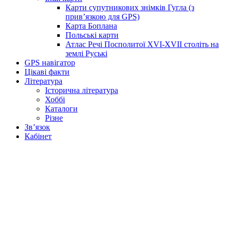
Карти супутникових знімків Гугла (з
прив’язкою для GPS)
Карта Боплана
Польські карти
Атлас Речі Посполитої XVI-XVII століть на
землі Руські
GPS навігатор
Цікаві факти
Література
Історична література
Хоббі
Каталоги
Різне
Зв’язок
Кабінет