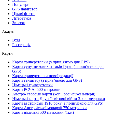
Популярні
GPS навігатор
Цікаві факти
Література
Зв’язок
Акаунт
Вхід
Реєстрація
Карти
Карти триверстовки (з прив’язкою для GPS)
Карти супутникових знімків Гугла (з прив’язкою для
GPS)
Карти триверстовки нової редакції
Карти генштабу (з прив’язкою для GPS)
Німецькі триверстовки
Карти РСЧА, 500-метровки
Австро-Угорські карти (копії російської імперії)
Німецькі карти Другої світової війни 3-кілометровки
Карти австрійські 1910 року (з прив’язкою для GPS)
Карти Австрійської монархії 750 метровки
Карти німецькі 500-метровки (1км)