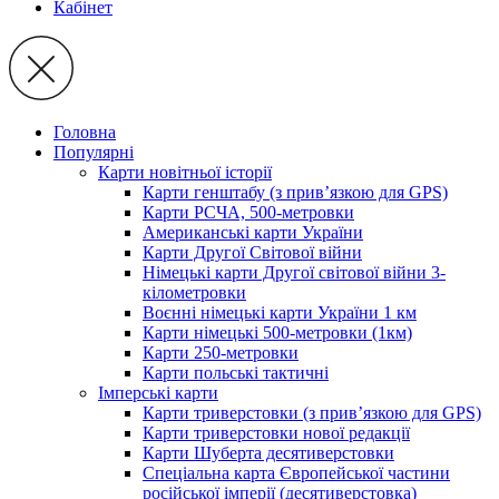
Кабінет
Головна
Популярні
Карти новітньої історії
Карти генштабу (з прив’язкою для GPS)
Карти РСЧА, 500-метровки
Американські карти України
Карти Другої Світової війни
Німецькі карти Другої світової війни 3-
кілометровки
Воєнні німецькі карти України 1 км
Карти німецькі 500-метровки (1км)
Карти 250-метровки
Карти польські тактичні
Імперські карти
Карти триверстовки (з прив’язкою для GPS)
Карти триверстовки нової редакції
Карти Шуберта десятиверстовки
Спеціальна карта Європейської частини
російської імперії (десятиверстовка)