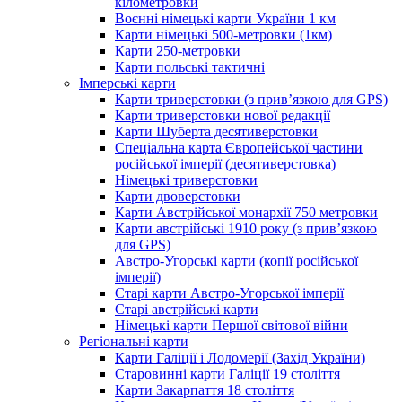
кілометровки
Воєнні німецькі карти України 1 км
Карти німецькі 500-метровки (1км)
Карти 250-метровки
Карти польські тактичні
Імперські карти
Карти триверстовки (з прив’язкою для GPS)
Карти триверстовки нової редакції
Карти Шуберта десятиверстовки
Спеціальна карта Європейської частини
російської імперії (десятиверстовка)
Німецькі триверстовки
Карти двоверстовки
Карти Австрійської монархії 750 метровки
Карти австрійські 1910 року (з прив’язкою
для GPS)
Австро-Угорські карти (копії російської
імперії)
Старі карти Австро-Угорської імперії
Старі австрійські карти
Німецькі карти Першої світової війни
Регіональні карти
Карти Галіції і Лодомерії (Захід України)
Старовинні карти Галіції 19 століття
Карти Закарпаття 18 століття