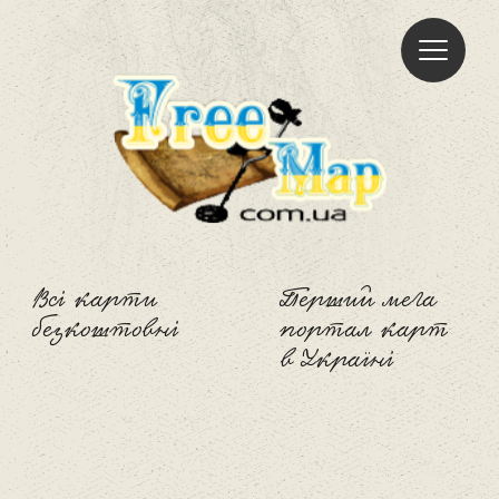
Freemap
Всі карти
Перший мега
безкоштовні
портал карт
в Україні