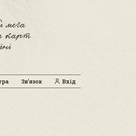
 мега
л карт
їні
ура
Зв’язок
Вхід