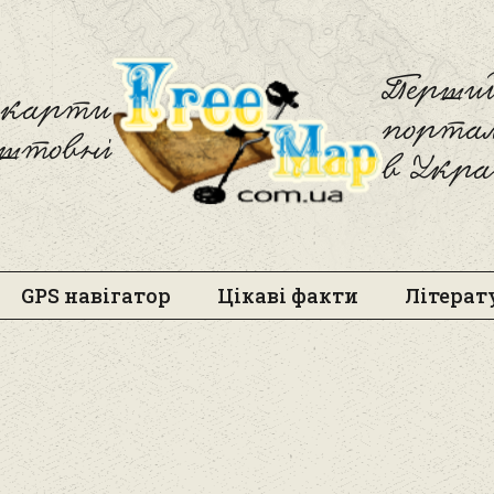
Freemap
Перший
і карти
порта
оштовні
в Укра
GPS навігатор
Цікаві факти
Літерат