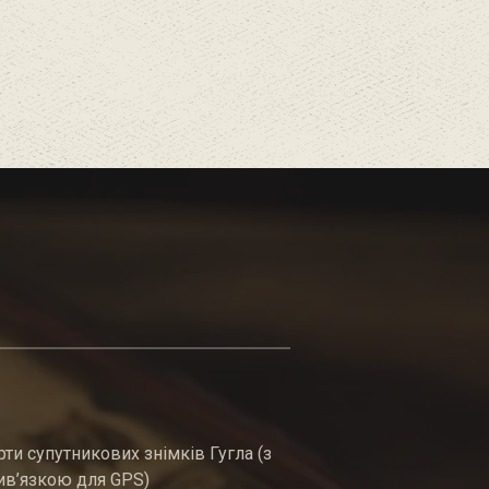
рти супутникових знімків Гугла (з
ив’язкою для GPS)