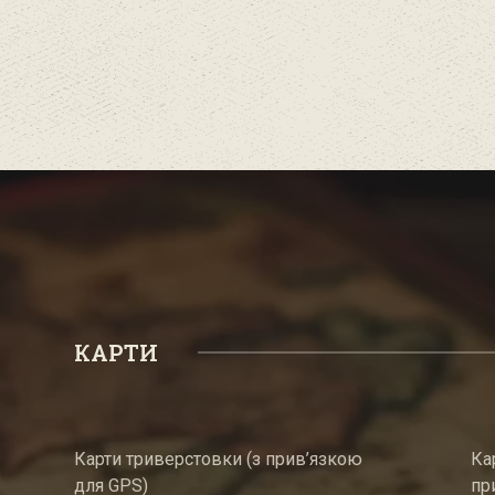
КАРТИ
Карти триверстовки (з прив’язкою
Ка
для GPS)
пр