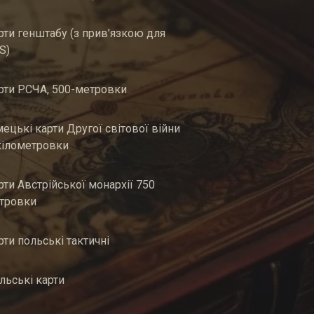
рти генштабу (з прив’язкою для
S)
рти РСЧА, 500-метровки
мецькі карти Другої світової війни
кілометровки
рти Австрійської монархії 750
тровки
рти польські тактичні
льські карти