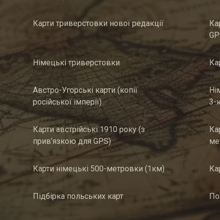
Карти триверстовки нової редакції
Ка
GP
Німецькі триверстовки
Ка
Австро-Угорські карти (копії
Ні
російської імперії)
3-
Карти австрійські 1910 року (з
Ка
прив’язкою для GPS)
ме
Карти німецькі 500-метровки (1км)
Ка
Підбірка польських карт
По