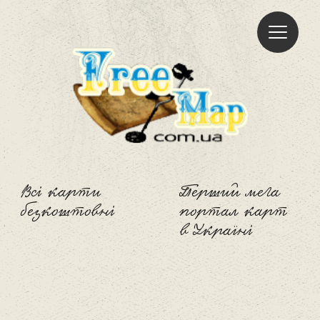
Freemap
Всі карти
Перший мега
безкоштовні
портал карт
в Україні