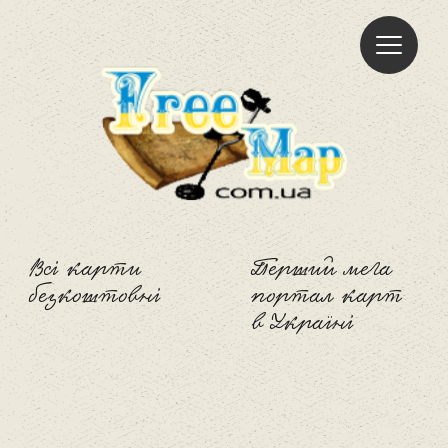
Freemap
Всі карти
Перший мега
безкоштовні
портал карт
в Україні