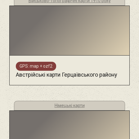
Військово-топографічні карти 1910 року
GPS: map + ozf2
Австрійські карти Герцаївського району
Німецькі карти