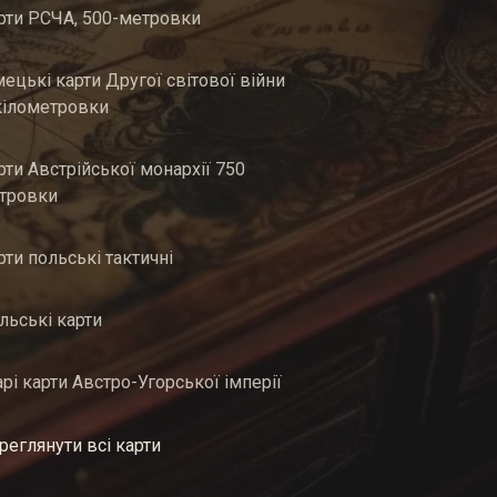
рти РСЧА, 500-метровки
мецькі карти Другої світової війни
кілометровки
рти Австрійської монархії 750
тровки
рти польські тактичні
льські карти
арі карти Австро-Угорської імперії
реглянути всі карти