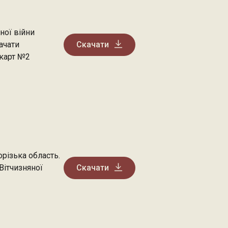
ної війни
качати
Скачати
 карт №2
різька область.
Вітчизняної
Скачати