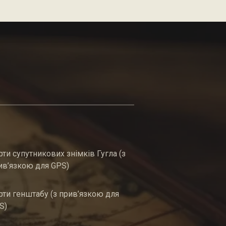
рти супутникових знімків Гугла (з
ив’язкою для GPS)
рти генштабу (з прив’язкою для
S)