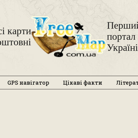
Freemap
Перший
сі карти
портал 
оштовні
Україні
GPS навігатор
Цікаві факти
Літера