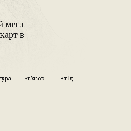
 мега
карт в
тура
Зв’язок
Вхід