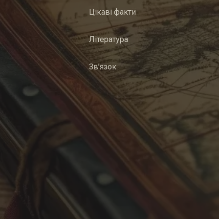
Цікаві факти
Література
Зв’язок