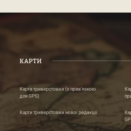
КАРТИ
Карти триверстовки (з прив’язкою
Ка
для GPS)
пр
Карти триверстовки нової редакції
Ка
GP