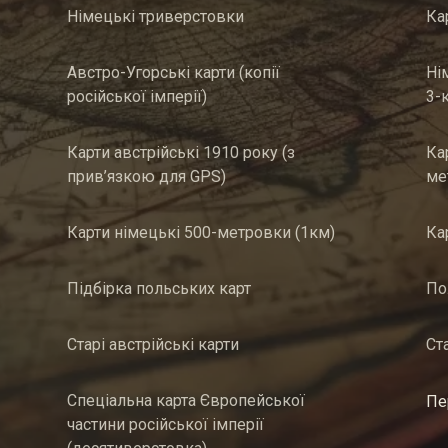
Німецькі триверстовки
Ка
Австро-Угорські карти (копії
Ні
російської імперії)
3-
Карти австрійські 1910 року (з
Ка
прив’язкою для GPS)
ме
Карти німецькі 500-метровки (1км)
Ка
Підбірка польських карт
По
Старі австрійські карти
Ст
Спеціальна карта Європейської
Пе
частини російської імперії