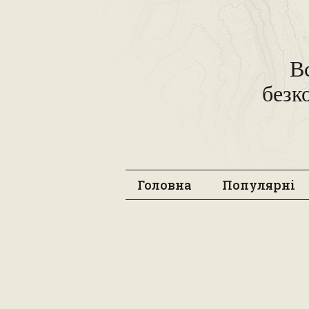
В
безк
Головна
Популярні