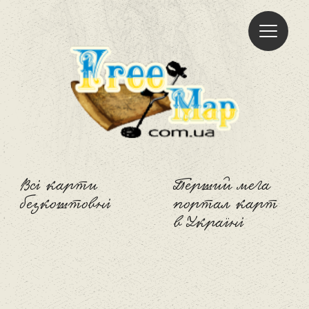
Freemap
Всі карти
Перший мега
безкоштовні
портал карт
в Україні