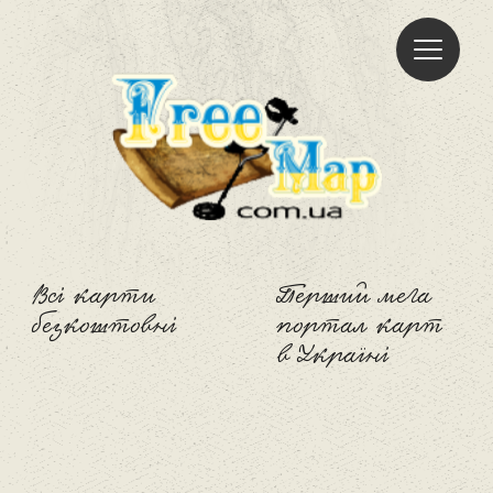
Freemap
Всі карти
Перший мега
безкоштовні
портал карт
в Україні